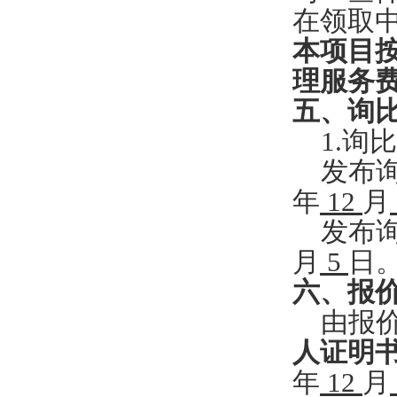
在领取
本项目
理服务
五
、询
1
.询
发布
年
12
月
发布
月
5
日
六
、报
由报
人证明
年
12
月