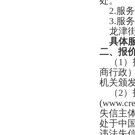
处
。
2
.服
3.服
龙津
具体
二
、报
（
1）
商行政
机关颁
（
2
）
(www.c
失信主
处于中国政
违法失