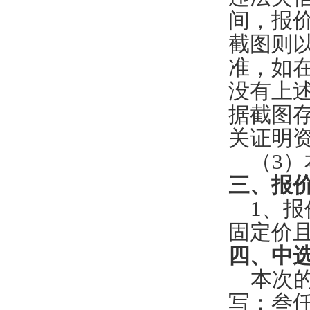
间，报
截图则
准，如
没有上
据截图
关证明
（
3）
三
、报
1、
报
固定价
四
、中
本次
写：
叁