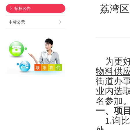
荔湾区
招标公告
中标公示
为更
物料供
街道办
业内选
名参加
一、项
1.询